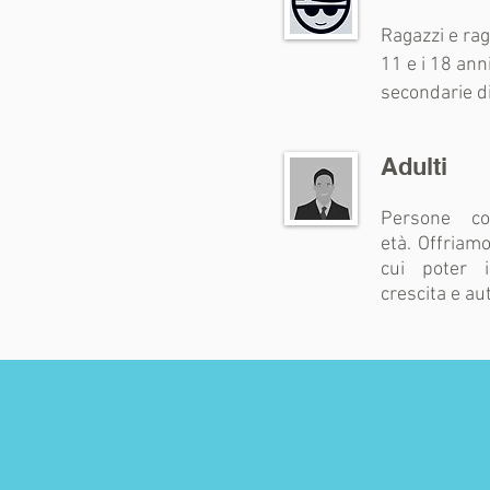
Ragazzi e rag
11 e i 18 ann
secondarie d
Adulti
Persone c
età. Offriam
cui poter i
crescita e a