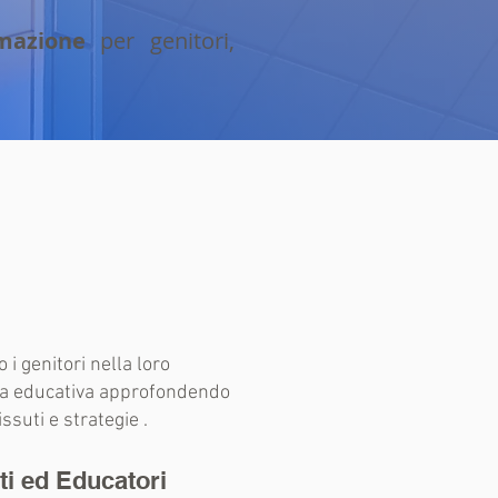
rmazione
per genitori,
 i genitori nella loro
ida educativa approfondendo
ssuti e strategie .
ti ed Educatori