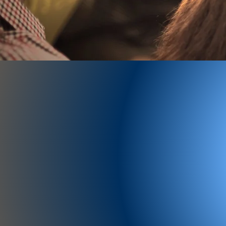
Come
contattarci
Primo
colloquio