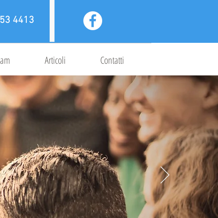
53 4413
Team
Articoli
Contatti
ati per il tuo
gico