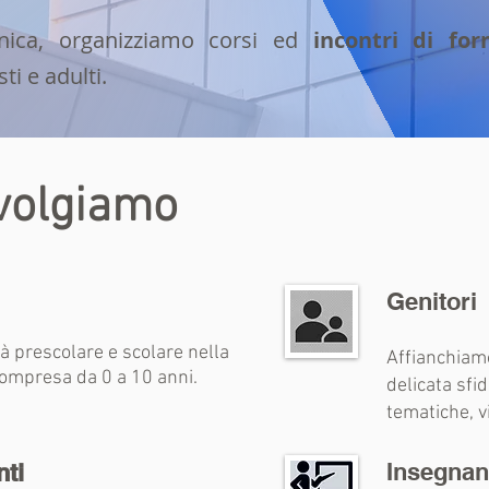
clinica, organizziamo corsi ed
incontri di fo
ti e adulti.
ivolgiamo
Genitori
à prescolare e scolare nella
Affianchiamo
compresa da 0 a 10 anni.
delicata sf
tematiche, vi
Insegnan
ti