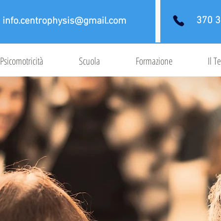
370 3
info.centrophysis@gmail.com
Psicomotricità
Scuola
Formazione
Il 
professionisti specializz
essere psicolo