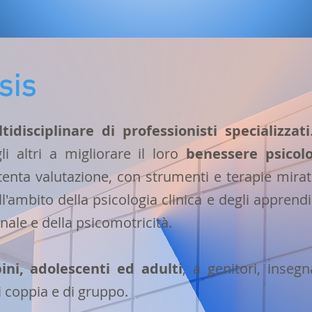
sis
idisciplinare di professionisti specializzati
li altri a migliorare il loro
benessere psicolo
tenta valutazione, con strumenti e terapie mira
'ambito della psicologia clinica e degli apprendi
nale e della psicomotricità.
ni, adolescenti ed adulti
, a genitori, inseg
di coppia e di gruppo.