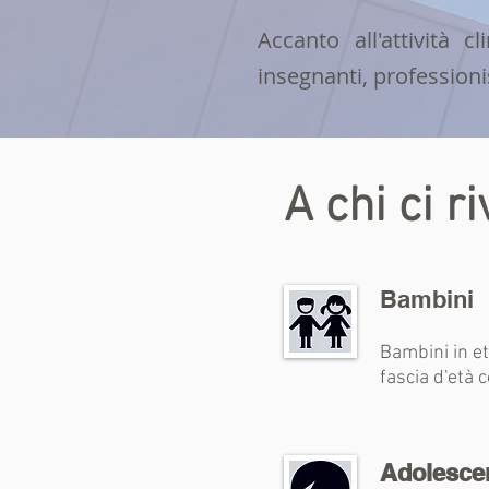
Accanto all'attività 
insegnanti, professionis
A chi ci r
Bambini
Bambini in et
fascia d'età 
Adolescen