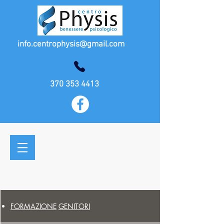
info.centrophysis@gmail.com
370 353 4413
FORMAZIONE
GENITORI