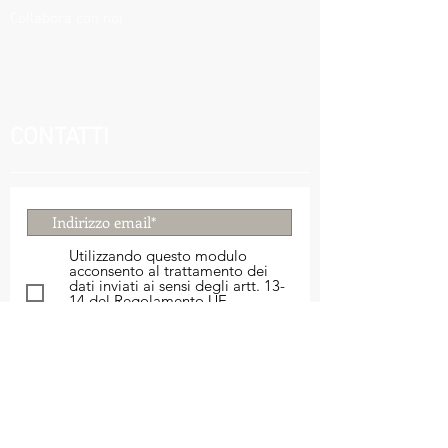
Collabora con noi
CONTATTI
Utilizzando questo modulo
acconsento al trattamento dei
dati inviati ai sensi degli artt. 13-
14 del Regolamento UE
2016/679 - GDPR
Informativa
Privacy
Invia