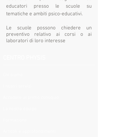
educatori presso le scuole su
tematiche e ambiti psico-educativi.
Le scuole possono chiedere un
preventivo relativo ai corsi o ai
laboratori di loro interesse
CENTRO PHYSIS
Chi siamo
I nostri servizi
Accedere al primo colloquio
La nostra équipe
Formazione
Articoli e approfondimenti