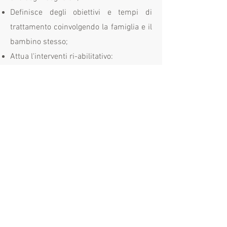
Definisce degli obiettivi e tempi di
trattamento coinvolgendo la famiglia e il
bambino stesso;
Attua l'interventi ri-abilitativo:
Promuovendo l'uso di strategie;
Allenando le funzioni e le abilità di base;
Adattando l'ambiente;
Individuando ausili utili allo svolgimento
dell'attività;
Fornendo consulenza alla famiglia, alla
scuola e agli operatori di riferimento.
Verifica il raggiungimento degli obiettivi.
CENTRO PHYSIS