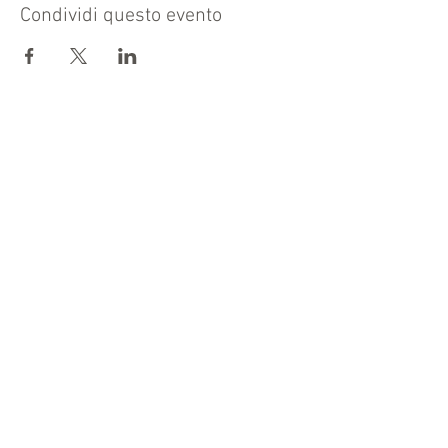
Condividi questo evento
CENTRO PHYSIS
Chi siamo
I nostri servizi
Accedere al primo colloquio
La nostra équipe
Formazione
Articoli e approfondimenti
Collabora con noi