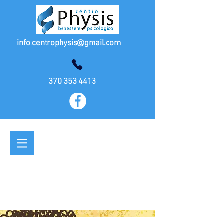
info.centrophysis@gmail.com
370 353 4413